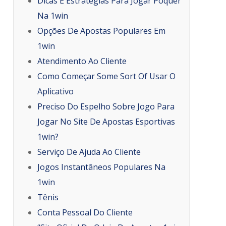
Dicas E Estratégias Para Jogar Pôquer
Na 1win
Opções De Apostas Populares Em
1win
Atendimento Ao Cliente
Como Começar Some Sort Of Usar O
Aplicativo
Preciso Do Espelho Sobre Jogo Para
Jogar No Site De Apostas Esportivas
1win?
Serviço De Ajuda Ao Cliente
Jogos Instantâneos Populares Na
1win
Tênis
Conta Pessoal Do Cliente