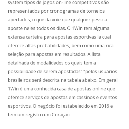
system tipos de jogos on-line competitivos são
representados por cronogramas de torneios
apertados, o que da voie que qualquer pessoa
aposte neles todos os dias. O 1Win tem alguma
extensa carteira para apostas esportivas la cual
oferece altas probabilidades, bem como uma rica
seleção para apostas em resultados. A lista
detalhada de modalidades os quais tem a
possibilidade de serem apostadas” “pelos usuários
brasileiros será descrita na tabela abaixo. Em geral,
1Win é uma conhecida casa de apostas online que
oferece serviços de apostas em cassinos e eventos
esportivos. O negócio foi estabelecido em 2016 e
tem um registro em Curaçao.