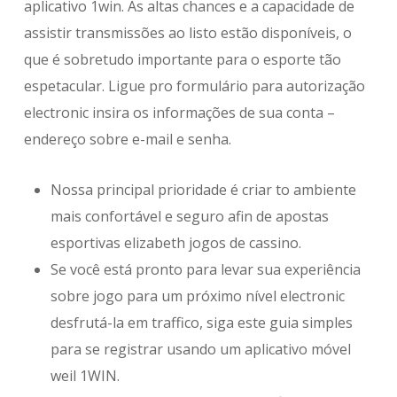
aplicativo 1win. As altas chances e a capacidade de
assistir transmissões ao listo estão disponíveis, o
que é sobretudo importante para o esporte tão
espetacular. Ligue pro formulário para autorização
electronic insira os informações de sua conta –
endereço sobre e-mail e senha.
Nossa principal prioridade é criar to ambiente
mais confortável e seguro afin de apostas
esportivas elizabeth jogos de cassino.
Se você está pronto para levar sua experiência
sobre jogo para um próximo nível electronic
desfrutá-la em traffico, siga este guia simples
para se registrar usando um aplicativo móvel
weil 1WIN.