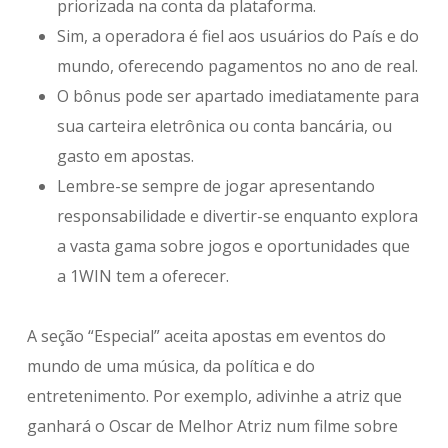
priorizada na conta da plataforma.
Sim, a operadora é fiel aos usuários do País e do
mundo, oferecendo pagamentos no ano de real.
O bônus pode ser apartado imediatamente para
sua carteira eletrônica ou conta bancária, ou
gasto em apostas.
Lembre-se sempre de jogar apresentando
responsabilidade e divertir-se enquanto explora
a vasta gama sobre jogos e oportunidades que
a 1WIN tem a oferecer.
A seção “Especial” aceita apostas em eventos do
mundo de uma música, da política e do
entretenimento. Por exemplo, adivinhe a atriz que
ganhará o Oscar de Melhor Atriz num filme sobre