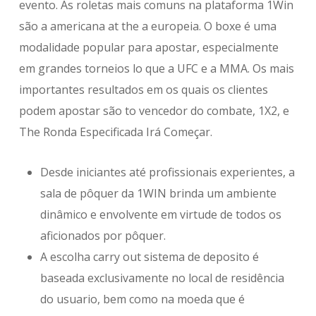
evento. As roletas mais comuns na plataforma 1Win
são a americana at the a europeia. O boxe é uma
modalidade popular para apostar, especialmente
em grandes torneios lo que a UFC e a MMA. Os mais
importantes resultados em os quais os clientes
podem apostar são to vencedor do combate, 1X2, e
The Ronda Especificada Irá Começar.
Desde iniciantes até profissionais experientes, a
sala de pôquer da 1WIN brinda um ambiente
dinâmico e envolvente em virtude de todos os
aficionados por pôquer.
A escolha carry out sistema de deposito é
baseada exclusivamente no local de residência
do usuario, bem como na moeda que é