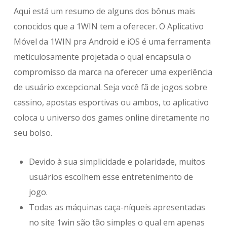
Aqui está um resumo de alguns dos bônus mais
conocidos que a 1WIN tem a oferecer. O Aplicativo
Móvel da 1WIN pra Android e iOS é uma ferramenta
meticulosamente projetada o qual encapsula o
compromisso da marca na oferecer uma experiência
de usuário excepcional. Seja você fã de jogos sobre
cassino, apostas esportivas ou ambos, to aplicativo
coloca u universo dos games online diretamente no
seu bolso.
Devido à sua simplicidade e polaridade, muitos
usuários escolhem esse entretenimento de
jogo.
Todas as máquinas caça-níqueis apresentadas
no site 1win são tão simples o qual em apenas