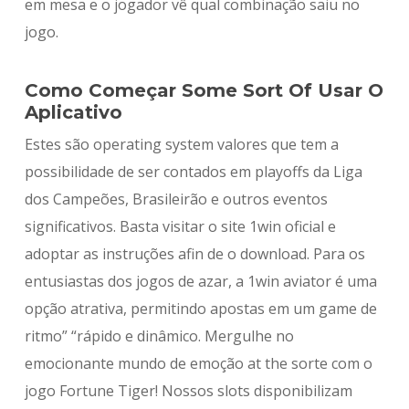
em mesa e o jogador vê qual combinação saiu no
jogo.
Como Começar Some Sort Of Usar O
Aplicativo
Estes são operating system valores que tem a
possibilidade de ser contados em playoffs da Liga
dos Campeões, Brasileirão e outros eventos
significativos. Basta visitar o site 1win oficial e
adoptar as instruções afin de o download. Para os
entusiastas dos jogos de azar, a 1win aviator é uma
opção atrativa, permitindo apostas em um game de
ritmo” “rápido e dinâmico. Mergulhe no
emocionante mundo de emoção at the sorte com o
jogo Fortune Tiger! Nossos slots disponibilizam