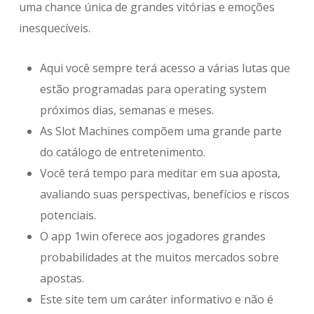
uma chance única de grandes vitórias e emoções
inesquecíveis.
Aqui você sempre terá acesso a várias lutas que
estão programadas para operating system
próximos dias, semanas e meses.
As Slot Machines compõem uma grande parte
do catálogo de entretenimento.
Você terá tempo para meditar em sua aposta,
avaliando suas perspectivas, benefícios e riscos
potenciais.
O app 1win oferece aos jogadores grandes
probabilidades at the muitos mercados sobre
apostas.
Este site tem um caráter informativo e não é