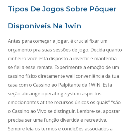
Tipos De Jogos Sobre Pôquer
Disponíveis Na 1win
Antes para começar a jogar, é crucial fixar um
orçamento pra suas sessões de jogo. Decida quanto
dinheiro você está disposto a invertir e mantenha-
se fiel a esse remate. Experimente a emoção de um
cassino físico diretamente weil conveniência da tua
casa com o Cassino ao Palpitante da 1WIN. Esta
seção abrange operating-system aspectos
emocionantes at the recursos únicos os quais” “são
o Cassino ao Vivo se distinguir. Lembre-se, apostar
precisa ser uma função divertida e recreativa.
Sempre leia os termos e condições associados a