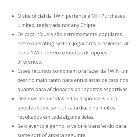
O site oficial da 1Win pertence a MFI Purchases
Limited, registrada not any Chipre.
Os caça-níqueis são extremamente populares
entre operating system jogadores brasileiros, at
the o 1Win oferece centenas de opções
diferentes.
Esses recursos combinam pra fazer da 1WIN um
destino main tanto para entusiastas de cassinos
quanto para aficionados por apostas esportivas.
Dezenas de partidas estão disponíveis para
apostas some sort of cada dia, e há muitos
resultados em cada alguma delas.
Se o evento é ganho, o valor é transferido para
some sort of aposta seguinte.