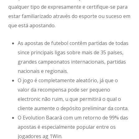
qualquer tipo de expresamente e certifique-se para
estar familiarizado através do esporte ou suceso em
que está apostando.
As apostas de futebol contêm partidas de todas
since principais ligas sobre mais de 35 países,
grandes campeonatos internacionais, partidas
nacionais e regionais.
O jogo é completamente aleatório, já que o
valor da recompensa pode ser pequeno
electronic não ruim, u que permitirá o qual o
cliente aumente o depósito preliminar da conta.
O Evolution Bacará com um retorno de 99% das
apostas é especialmente popular entre os
jogadores ag 1Win.