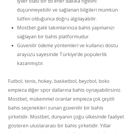
iyiler olası bir dil eher dakika ngelini
düşünmeyebilir ve sağlanan bilgileri mümkün
lütfen olduğunca doğru algılayabilir.
Mostbet gaté takımlarınıza bahis yapmanızı
sağlayan bir bahis platformudur.
Güvenilir ödeme yöntemleri ve kullanıcı dostu
arayüzü sayesinde Türkiye’de popülerlik
kazanmıştır.
Futbol, tenis, hokey, basketbol, beyzbol, boks
empieza diğer spor dallarına bahis oynayabilirsiniz.
Mostbet, mükemmel oranlar empieza çok çeşitli
bahis seçenekleri sunan güvenilir bir bahis
şirketidir. Mostbet, dünyanın çoğu ülkesinde faaliyet
gösteren uluslararası bir bahis şirketidir. Yıllar