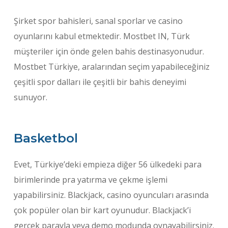
Şirket spor bahisleri, sanal sporlar ve casino
oyunlarını kabul etmektedir. Mostbet IN, Türk
müşteriler için önde gelen bahis destinasyonudur.
Mostbet Türkiye, aralarından seçim yapabileceğiniz
çeşitli spor dalları ile çeşitli bir bahis deneyimi
sunuyor.
Basketbol
Evet, Türkiye’deki empieza diğer 56 ülkedeki para
birimlerinde pra yatırma ve çekme işlemi
yapabilirsiniz. Blackjack, casino oyuncuları arasında
çok popüler olan bir kart oyunudur. Blackjack’i
gerçek parayla veya demo modunda oynayabilirsiniz.