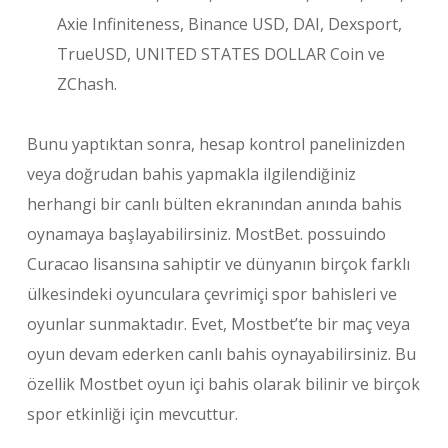
Axie Infiniteness, Binance USD, DAI, Dexsport,
TrueUSD, UNITED STATES DOLLAR Coin ve
ZChash.
Bunu yaptıktan sonra, hesap kontrol panelinizden
veya doğrudan bahis yapmakla ilgilendiğiniz
herhangi bir canlı bülten ekranından anında bahis
oynamaya başlayabilirsiniz. MostBet. possuindo
Curacao lisansına sahiptir ve dünyanın birçok farklı
ülkesindeki oyunculara çevrimiçi spor bahisleri ve
oyunlar sunmaktadır. Evet, Mostbet’te bir maç veya
oyun devam ederken canlı bahis oynayabilirsiniz. Bu
özellik Mostbet oyun içi bahis olarak bilinir ve birçok
spor etkinliği için mevcuttur.