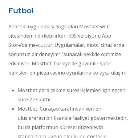
Futbol
Android uygulaması doğrudan Mostbet web
sitesinden indirilebilirken, iOS versiyonu App
Store’da mevcuttur. Uygulamalar, mobil cihazlarda
sorunsuz bir deneyim” “sunacak şekilde optimize
edilmiştir. Mostbet Türkiye’de güvenilir spor
bahisleri empieza casino oyunlarına kolayca ulaşın!
Mostbet para çekme süresi işlemleri için geçen
süre 72 saattir.
Mostbet, Curaçao tarafından verilen
uluslararası bir lisansla faaliyet göstermektedir,
bu da platformun küresel düzenleyici
standartlara uygun olduğunu gösterir.