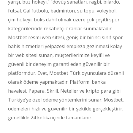
yarışı, buz hokeyi,” “dövüş sanatları, ragbi, bilardo,
futsal, Gal futbolu, badminton, su topu, voleybol,
çim hokeyi, boks dahil olmak üzere çok çeşitli spor
kategorilerinde rekabetçi oranlar sunmaktadır.
Mostbet resmi web sitesi, geniş bir birinci sınıf spor
bahis hizmetleri yelpazesi empieza gezinmesi kolay
bir web sitesi sunan, müşterilerimize keyifli ve
güvenli bir deneyim garanti eden güvenilir bir
platformdur. Evet, Mostbet Türk oyunculara düzenli
olarak ödeme yapmaktadır. Platform, banka
havalesi, Papara, Skrill, Neteller ve kripto para gibi
Türkiye’ye özel ödeme yöntemlerini sunar. Mostbet,
ödemeleri hızlı ve güvenilir bir şekilde gerçekleştirir,
genellikle 24 ketika içinde tamamlanır.