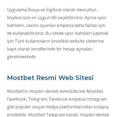
Uygulama Rusça ve İngilizce olarak mevcuttur,
böylece size en uygun dili seçebilirsiniz. Ayrıca spor
bahisleri, casino oyunları empieza daha fazlası için
de kullanabilirsiniz. Bu sitede spor bahisleri yapmak
için Türk kullanıcıların öncelikle website sitelerine
kayıt olarak kendilerinde bir hesap açmaları
gerekmektedir.
Mostbet Resmi Web Sitesi
Mostbet’in müşteri destek temsilcilerine Mostbet
Facebook, Telegram, Facebook empieza Instagram
gibi popüler sosyal medya platformlarından kolayca
erişilebilir. Mostbet Telegram kanalı, müşteri destek