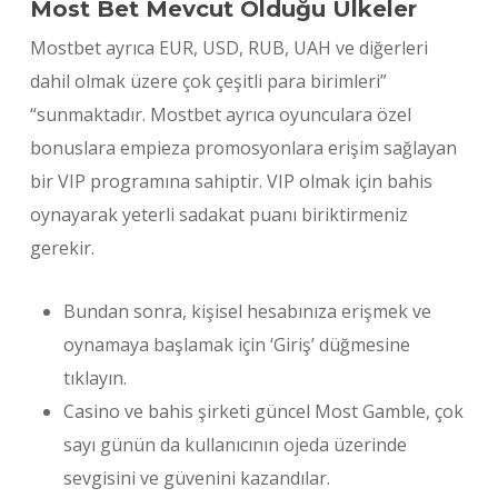
Most Bet Mevcut Olduğu Ülkeler
Mostbet ayrıca EUR, USD, RUB, UAH ve diğerleri
dahil olmak üzere çok çeşitli para birimleri”
“sunmaktadır. Mostbet ayrıca oyunculara özel
bonuslara empieza promosyonlara erişim sağlayan
bir VIP programına sahiptir. VIP olmak için bahis
oynayarak yeterli sadakat puanı biriktirmeniz
gerekir.
Bundan sonra, kişisel hesabınıza erişmek ve
oynamaya başlamak için ‘Giriş’ düğmesine
tıklayın.
Casino ve bahis şirketi güncel Most Gamble, çok
sayı günün da kullanıcının ojeda üzerinde
sevgisini ve güvenini kazandılar.