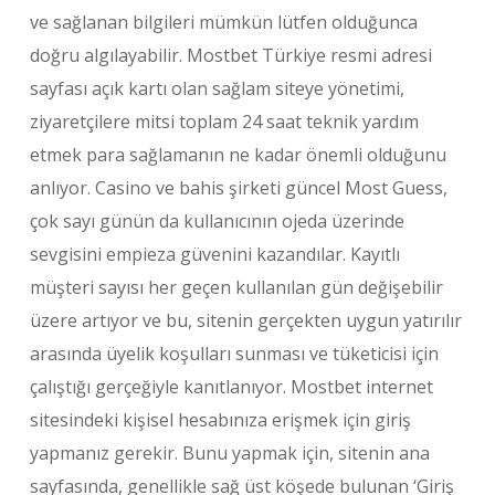
ve sağlanan bilgileri mümkün lütfen olduğunca
doğru algılayabilir. Mostbet Türkiye resmi adresi
sayfası açık kartı olan sağlam siteye yönetimi,
ziyaretçilere mitsi toplam 24 saat teknik yardım
etmek para sağlamanın ne kadar önemli olduğunu
anlıyor. Casino ve bahis şirketi güncel Most Guess,
çok sayı günün da kullanıcının ojeda üzerinde
sevgisini empieza güvenini kazandılar. Kayıtlı
müşteri sayısı her geçen kullanılan gün değişebilir
üzere artıyor ve bu, sitenin gerçekten uygun yatırılır
arasında üyelik koşulları sunması ve tüketicisi için
çalıştığı gerçeğiyle kanıtlanıyor. Mostbet internet
sitesindeki kişisel hesabınıza erişmek için giriş
yapmanız gerekir. Bunu yapmak için, sitenin ana
sayfasında, genellikle sağ üst köşede bulunan ‘Giriş