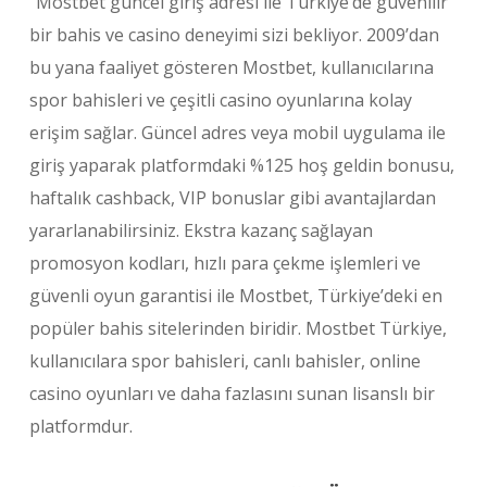
“Mostbet güncel giriş adresi ile Türkiye’de güvenilir
bir bahis ve casino deneyimi sizi bekliyor. 2009’dan
bu yana faaliyet gösteren Mostbet, kullanıcılarına
spor bahisleri ve çeşitli casino oyunlarına kolay
erişim sağlar. Güncel adres veya mobil uygulama ile
giriş yaparak platformdaki %125 hoş geldin bonusu,
haftalık cashback, VIP bonuslar gibi avantajlardan
yararlanabilirsiniz. Ekstra kazanç sağlayan
promosyon kodları, hızlı para çekme işlemleri ve
güvenli oyun garantisi ile Mostbet, Türkiye’deki en
popüler bahis sitelerinden biridir. Mostbet Türkiye,
kullanıcılara spor bahisleri, canlı bahisler, online
casino oyunları ve daha fazlasını sunan lisanslı bir
platformdur.