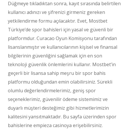
Düğmeye tıkladıktan sonra, kayıt sırasında belirtilen
kullanıcı adınızı ve şifrenizi girmeniz gereken
yetkilendirme formu açılacaktır. Evet, Mostbet
Türkiye’de spor bahisleri için yasal ve güvenli bir
platformdur. Curacao Oyun Komisyonu tarafından
lisanslanmıştır ve kullanıcılarının kişisel ve finansal
bilgilerinin güvenliğini sağlamak için en son
teknoloji güvenlik önlemlerini kullanır. Mostbet’in
geçerli bir lisansa sahip meşru bir spor bahis
platformu olduğundan emin olabilirsiniz. Sürekli
olumlu değerlendirmelerimiz, geniş spor
seçeneklerimiz, güvenilir ödeme sistemimiz ve
duyarlı müşteri desteğimiz gibi hizmetlerimizin
kalitesini yansıtmaktadır. Bu sayfa üzerinden spor
bahislerine empieza casinoya erişebilirsiniz.