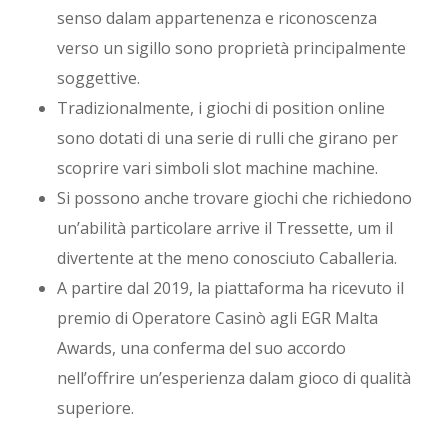
senso dalam appartenenza e riconoscenza
verso un sigillo sono proprietà principalmente
soggettive.
Tradizionalmente, i giochi di position online
sono dotati di una serie di rulli che girano per
scoprire vari simboli slot machine machine.
Si possono anche trovare giochi che richiedono
un’abilità particolare arrive il Tressette, um il
divertente at the meno conosciuto Caballeria.
A partire dal 2019, la piattaforma ha ricevuto il
premio di Operatore Casinò agli EGR Malta
Awards, una conferma del suo accordo
nell’offrire un’esperienza dalam gioco di qualità
superiore.