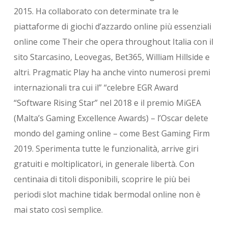
2015. Ha collaborato con determinate tra le
piattaforme di giochi d’azzardo online più essenziali
online come Their che opera throughout Italia con il
sito Starcasino, Leovegas, Bet365, William Hillside e
altri. Pragmatic Play ha anche vinto numerosi premi
internazionali tra cui il” “celebre EGR Award
“Software Rising Star” nel 2018 e il premio MiGEA
(Malta’s Gaming Excellence Awards) – l’Oscar delete
mondo del gaming online – come Best Gaming Firm
2019. Sperimenta tutte le funzionalità, arrive giri
gratuiti e moltiplicatori, in generale libertà. Con
centinaia di titoli disponibili, scoprire le più bei
periodi slot machine tidak bermodal online non è
mai stato così semplice.