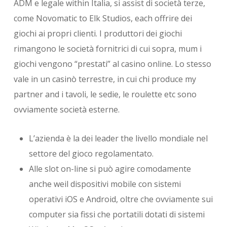
ADM e legale within Italia, si assist di società terze,
come Novomatic to Elk Studios, each offrire dei
giochi ai propri clienti. I produttori dei giochi
rimangono le società fornitrici di cui sopra, mum i
giochi vengono “prestati” al casino online. Lo stesso
vale in un casinò terrestre, in cui chi produce my
partner and i tavoli, le sedie, le roulette etc sono
ovviamente società esterne.
L’azienda è la dei leader the livello mondiale nel
settore del gioco regolamentato.
Alle slot on-line si può agire comodamente
anche weil dispositivi mobile con sistemi
operativi iOS e Android, oltre che ovviamente sui
computer sia fissi che portatili dotati di sistemi