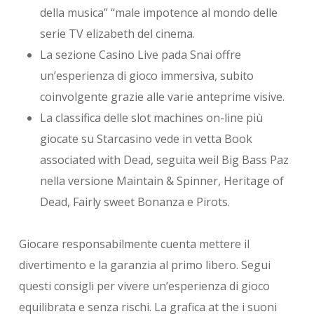
della musica” “male impotence al mondo delle
serie TV elizabeth del cinema.
La sezione Casino Live pada Snai offre
un’esperienza di gioco immersiva, subito
coinvolgente grazie alle varie anteprime visive.
La classifica delle slot machines on-line più
giocate su Starcasino vede in vetta Book
associated with Dead, seguita weil Big Bass Paz
nella versione Maintain & Spinner, Heritage of
Dead, Fairly sweet Bonanza e Pirots.
Giocare responsabilmente cuenta mettere il
divertimento e la garanzia al primo libero. Segui
questi consigli per vivere un’esperienza di gioco
equilibrata e senza rischi. La grafica at the i suoni