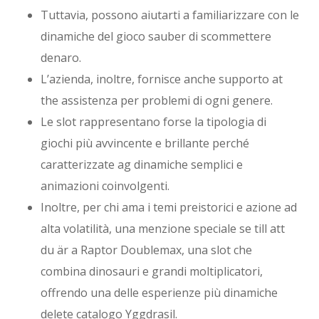
Tuttavia, possono aiutarti a familiarizzare con le
dinamiche del gioco sauber di scommettere
denaro.
L’azienda, inoltre, fornisce anche supporto at
the assistenza per problemi di ogni genere.
Le slot rappresentano forse la tipologia di
giochi più avvincente e brillante perché
caratterizzate ag dinamiche semplici e
animazioni coinvolgenti.
Inoltre, per chi ama i temi preistorici e azione ad
alta volatilità, una menzione speciale se till att
du är a Raptor Doublemax, una slot che
combina dinosauri e grandi moltiplicatori,
offrendo una delle esperienze più dinamiche
delete catalogo Yggdrasil.