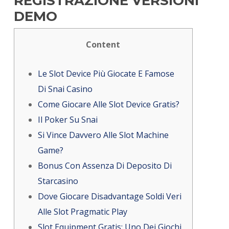
REGISTRAZIONE VERSIONI
DEMO
Content
Le Slot Device Più Giocate E Famose
Di Snai Casino
Come Giocare Alle Slot Device Gratis?
Il Poker Su Snai
Si Vince Davvero Alle Slot Machine
Game?
Bonus Con Assenza Di Deposito Di
Starcasino
Dove Giocare Disadvantage Soldi Veri
Alle Slot Pragmatic Play
Slot Equipment Gratis: Uno Dei Giochi