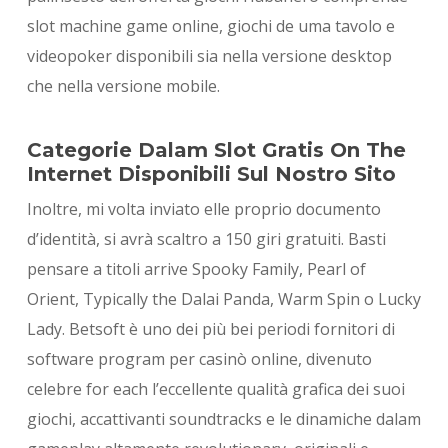
slot machine game online, giochi de uma tavolo e
videopoker disponibili sia nella versione desktop
che nella versione mobile.
Categorie Dalam Slot Gratis On The
Internet Disponibili Sul Nostro Sito
Inoltre, mi volta inviato elle proprio documento
d’identità, si avrà scaltro a 150 giri gratuiti. Basti
pensare a titoli arrive Spooky Family, Pearl of
Orient, Typically the Dalai Panda, Warm Spin o Lucky
Lady. Betsoft è uno dei più bei periodi fornitori di
software program per casinò online, divenuto
celebre for each l’eccellente qualità grafica dei suoi
giochi, accattivanti soundtracks e le dinamiche dalam