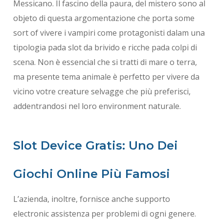
Messicano. Il fascino della paura, del mistero sono al
objeto di questa argomentazione che porta some
sort of vivere i vampiri come protagonisti dalam una
tipologia pada slot da brivido e ricche pada colpi di
scena. Non è essencial che si tratti di mare o terra,
ma presente tema animale è perfetto per vivere da
vicino votre creature selvagge che più preferisci,
addentrandosi nel loro environment naturale.
Slot Device Gratis: Uno Dei
Giochi Online Più Famosi
L’azienda, inoltre, fornisce anche supporto
electronic assistenza per problemi di ogni genere.