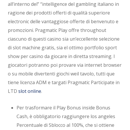
all’interno del” “intelligence del gambling italiano in
ragione dei prodotti offerti di qualità superiore
electronic delle vantaggiose offerte di benvenuto e
promozioni. Pragmatic Play offre throughout
ciascuno di questi casino sia un’eccellente selezione
di slot machine gratis, sia el ottimo portfolio sport
show per casino da giocare in diretta streaming. I
giocatori potranno poi provare via internet browser
o su mobile divertenti giochi weil tavolo, tutti que
tiene licenza ADM e targati Pragmatic Participate in
LTD
slot online
.
Per trasformare il Play Bonus inside Bonus
Cash, è obbligatorio raggiungere los angeles
Percentuale di Sblocco al 100%, che si ottiene