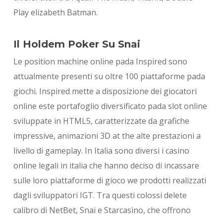
Play elizabeth Batman.
Il Holdem Poker Su Snai
Le position machine online pada Inspired sono
attualmente presenti su oltre 100 piattaforme pada
giochi. Inspired mette a disposizione dei giocatori
online este portafoglio diversificato pada slot online
sviluppate in HTML5, caratterizzate da grafiche
impressive, animazioni 3D at the alte prestazioni a
livello di gameplay. In Italia sono diversi i casino
online legali in italia che hanno deciso di incassare
sulle loro piattaforme di gioco we prodotti realizzati
dagli sviluppatori IGT. Tra questi colossi delete
calibro di NetBet, Snai e Starcasino, che offrono