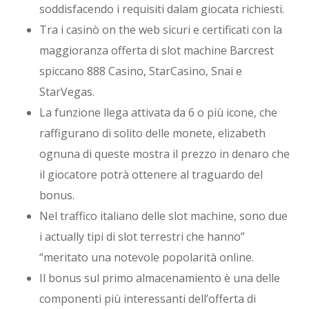
soddisfacendo i requisiti dalam giocata richiesti.
Tra i casinò on the web sicuri e certificati con la
maggioranza offerta di slot machine Barcrest
spiccano 888 Casino, StarCasino, Snai e
StarVegas.
La funzione llega attivata da 6 o più icone, che
raffigurano di solito delle monete, elizabeth
ognuna di queste mostra il prezzo in denaro che
il giocatore potrà ottenere al traguardo del
bonus.
Nel traffico italiano delle slot machine, sono due
i actually tipi di slot terrestri che hanno”
“meritato una notevole popolarità online.
Il bonus sul primo almacenamiento è una delle
componenti più interessanti dell’offerta di