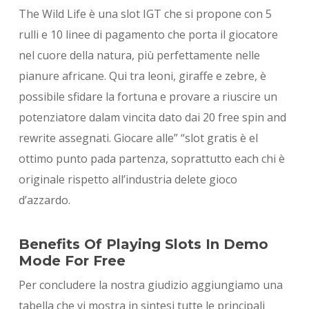
The Wild Life è una slot IGT che si propone con 5
rulli e 10 linee di pagamento che porta il giocatore
nel cuore della natura, più perfettamente nelle
pianure africane. Qui tra leoni, giraffe e zebre, è
possibile sfidare la fortuna e provare a riuscire un
potenziatore dalam vincita dato dai 20 free spin and
rewrite assegnati. Giocare alle” “slot gratis è el
ottimo punto pada partenza, soprattutto each chi è
originale rispetto all’industria delete gioco
d’azzardo.
Benefits Of Playing Slots In Demo
Mode For Free
Per concludere la nostra giudizio aggiungiamo una
tabella che vi mostra in sintesi tutte le principali